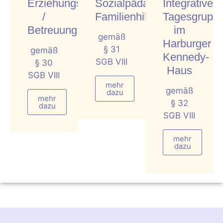
Erziehungsbeistand
Sozialpädagogische
Integrative
/
Familienhilfe
Tagesgrupp
Betreuungshelfer
im
gemäß
Harburger
§ 31
gemäß
Kennedy-
SGB VIII
§ 30
Haus
SGB VIII
mehr
gemäß
dazu
mehr
§ 32
dazu
SGB VIII
mehr
dazu